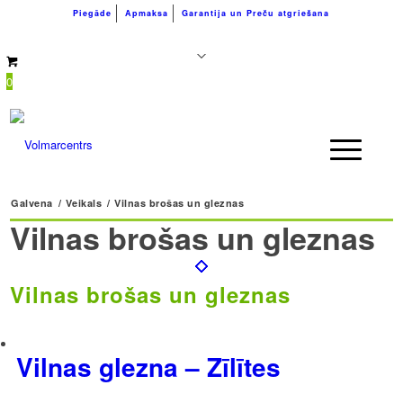
Piegāde
Apmaksa
Garantija un Preču atgriešana
+371 26183180
info@volmarcentrs.lv
0
Galvena
/
Veikals
/
Vilnas brošas un gleznas
Vilnas brošas un gleznas
Vilnas brošas un gleznas
Vilnas glezna – Zīlītes