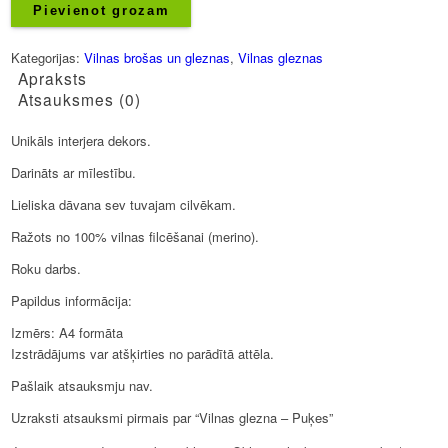
Puķes
Pievienot grozam
daudzums
Kategorijas:
Vilnas brošas un gleznas
,
Vilnas gleznas
Apraksts
Atsauksmes (0)
Unikāls interjera dekors.
Darināts ar mīlestību.
Lieliska dāvana sev tuvajam cilvēkam.
Ražots no 100% vilnas filcēšanai (merino).
Roku darbs.
Papildus informācija:
Izmērs: A4 formāta
Izstrādājums var atšķirties no parādītā attēla.
Pašlaik atsauksmju nav.
Uzraksti atsauksmi pirmais par “Vilnas glezna – Puķes”