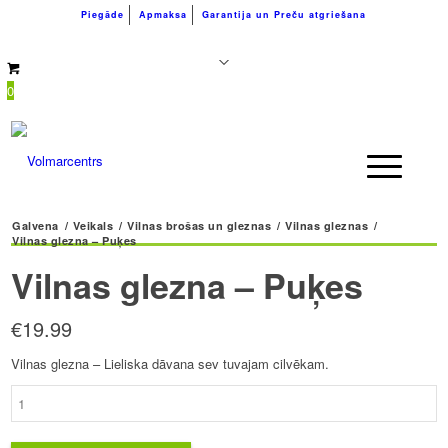
Piegāde
Apmaksa
Garantija un Preču atgriešana
+371 26183180
info@volmarcentrs.lv
0
Galvena
/
Veikals
/
Vilnas brošas un gleznas
/
Vilnas gleznas
/
Vilnas glezna – Puķes
Vilnas glezna – Puķes
€
19.99
Vilnas glezna – Lieliska dāvana sev tuvajam cilvēkam.
Vilnas
glezna
-