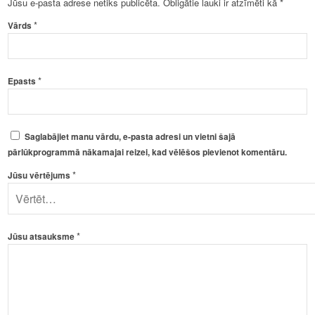
Jūsu e-pasta adrese netiks publicēta.
Obligātie lauki ir atzīmēti kā
*
*
Vārds
*
Epasts
Saglabājiet manu vārdu, e-pasta adresi un vietni šajā
pārlūkprogrammā nākamajai reizei, kad vēlēšos pievienot komentāru.
*
Jūsu vērtējums
*
Jūsu atsauksme