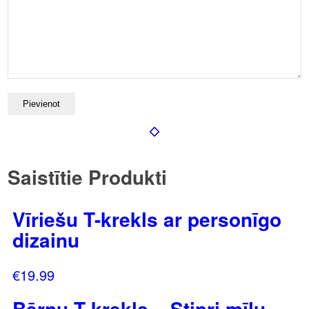
Saistītie Produkti
Vīriešu T-krekls ar personīgo
dizainu
€
19.99
Bērnu T-krekls – Stipri mīlu