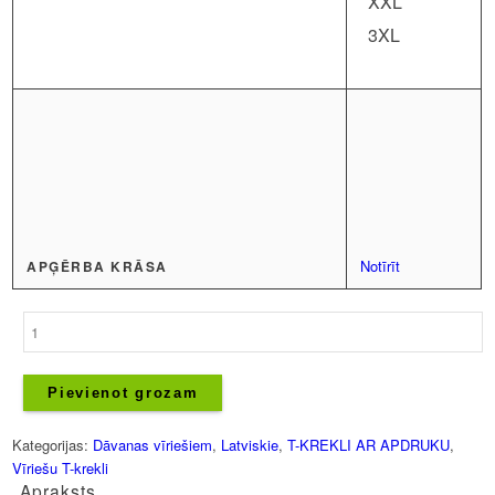
XXL
3XL
Notīrīt
APĢĒRBA KRĀSA
Vīriešu
T-
krekls
-
Pievienot grozam
Latvju
raksts
Kategorijas:
Dāvanas vīriešiem
,
Latviskie
,
T-KREKLI AR APDRUKU
,
daudzums
Vīriešu T-krekli
Apraksts