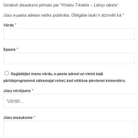
Uzraksti atsauksmi pirmais par “Vīriešu T-krekls – Latvju raksts”
Jūsu e-pasta adrese netiks publicēta.
Obligātie lauki ir atzīmēti kā
*
*
Vārds
*
Epasts
Saglabājiet manu vārdu, e-pasta adresi un vietni šajā
pārlūkprogrammā nākamajai reizei, kad vēlēšos pievienot komentāru.
*
Jūsu vērtējums
*
Jūsu atsauksme