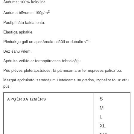
Audums: 100% kokvilna
2
Auduma blīvums: 190g/m
Pastiprināta kakla lenta.
Elastīga apkakle.
Piedurkņu gali un apakšmala nošūti ar dubulto vīli.
Bez sānu vīlēm.
Apdruka veikta ar termopārneses tehnoloģiju.
Pēc plēves ploterapstrādes, tā pārnesama ar termopreses palīdzību.
Mazgāt apdrukāto izstrādājumu ieteicams 30 grādos, izgriežot to uz otru
pusi.
S
APĢĒRBA IZMĒRS
M
L
XL