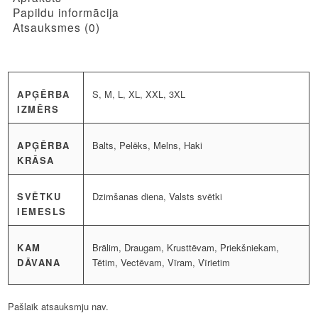
Papildu informācija
Atsauksmes (0)
APĢĒRBA
S, M, L, XL, XXL, 3XL
IZMĒRS
APĢĒRBA
Balts, Pelēks, Melns, Haki
KRĀSA
SVĒTKU
Dzimšanas diena, Valsts svētki
IEMESLS
KAM
Brālim, Draugam, Krusttēvam, Priekšniekam,
DĀVANA
Tētim, Vectēvam, Vīram, Vīrietim
Pašlaik atsauksmju nav.