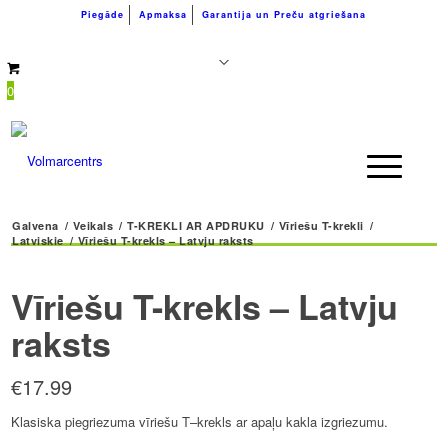
Piegāde
Apmaksa
Garantija un Preču atgriešana
+371 26183180
info@volmarcentrs.lv
0
Galvena
/
Veikals
/
T-KREKLI AR APDRUKU
/
Vīriešu T-krekli
/
Latviskie
/
Vīriešu T-krekls – Latvju raksts
Vīriešu T-krekls – Latvju
raksts
€
17.99
Klasiska piegriezuma vīriešu T–krekls ar apaļu kakla izgriezumu.