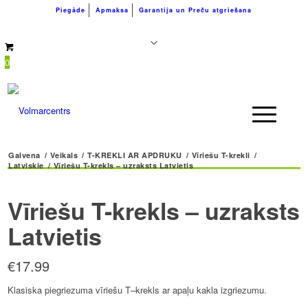
Piegāde
Apmaksa
Garantija un Preču atgriešana
+371 26183180
info@volmarcentrs.lv
0
Galvena
/
Veikals
/
T-KREKLI AR APDRUKU
/
Vīriešu T-krekli
/
Latviskie
/
Vīriešu T-krekls – uzraksts Latvietis
Vīriešu T-krekls – uzraksts
Latvietis
€
17.99
Klasiska piegriezuma vīriešu T–krekls ar apaļu kakla izgriezumu.