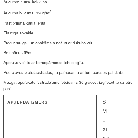
Audums: 100% kokvilna
2
Auduma blīvums: 190g/m
Pastiprināta kakla lenta.
Elastīga apkakle.
Piedurkņu gali un apakšmala nošūti ar dubulto vīli.
Bez sānu vīlēm.
Apdruka veikta ar termopārneses tehnoloģiju.
Pēc plēves ploterapstrādes, tā pārnesama ar termopreses palīdzību.
Mazgāt apdrukāto izstrādājumu ieteicams 30 grādos, izgriežot to uz otru
pusi.
S
APĢĒRBA IZMĒRS
M
L
XL