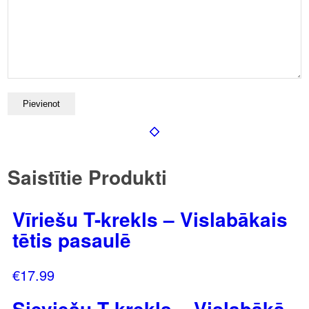
Saistītie Produkti
Vīriešu T-krekls – Vislabākais
tētis pasaulē
€
17.99
Sieviešu T-krekls – Vislabākā