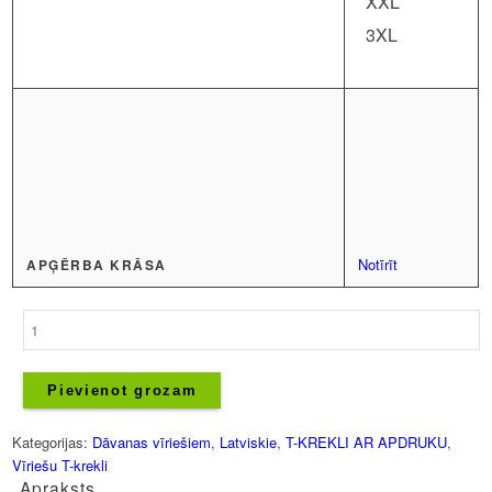
XXL
3XL
Notīrīt
APĢĒRBA KRĀSA
Vīriešu
T-
krekls
-
Pievienot grozam
uzraksts
Latvietis
Kategorijas:
Dāvanas vīriešiem
,
Latviskie
,
T-KREKLI AR APDRUKU
,
daudzums
Vīriešu T-krekli
Apraksts