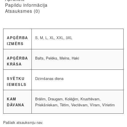
Papildu informācija
Atsauksmes (0)
APĢĒRBA
S, M, L, XL, XXL, 3XL
IZMĒRS
APĢĒRBA
Balts, Pelēks, Melns, Haki
KRĀSA
SVĒTKU
Dzimšanas diena
IEMESLS
KAM
Brālim, Draugam, Kolēģim, Krusttēvam,
DĀVANA
Priekšniekam, Tētim, Vectēvam, Vīram, Vīrietim
Pašlaik atsauksmju nav.