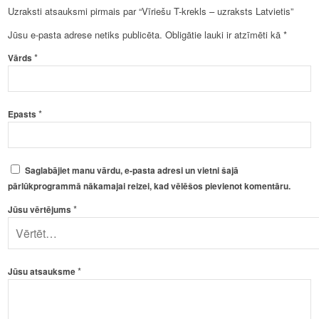
Uzraksti atsauksmi pirmais par “Vīriešu T-krekls – uzraksts Latvietis”
Jūsu e-pasta adrese netiks publicēta.
Obligātie lauki ir atzīmēti kā
*
*
Vārds
*
Epasts
Saglabājiet manu vārdu, e-pasta adresi un vietni šajā
pārlūkprogrammā nākamajai reizei, kad vēlēšos pievienot komentāru.
*
Jūsu vērtējums
*
Jūsu atsauksme