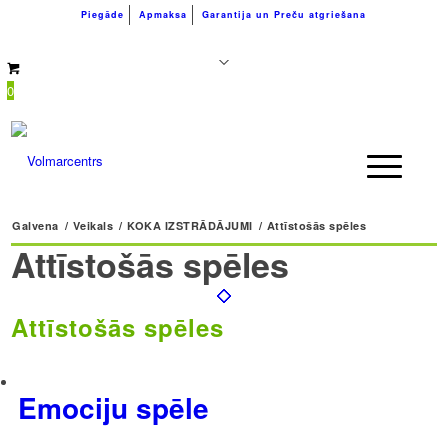
Piegāde
Apmaksa
Garantija un Preču atgriešana
+371 26183180
info@volmarcentrs.lv
0
Galvena
/
Veikals
/
KOKA IZSTRĀDĀJUMI
/
Attīstošās spēles
Attīstošās spēles
Attīstošās spēles
Emociju spēle