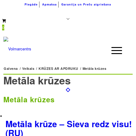
Piegāde
Apmaksa
Garantija un Preču atgriešana
+371 26183180
info@volmarcentrs.lv
0
Galvena
/
Veikals
/
KRŪZES AR APDRUKU
/
Metāla krūzes
Metāla krūzes
Metāla krūzes
Metāla krūze – Sieva redz visu!
(RU)